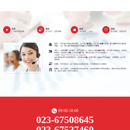
09:00-18:00
023-67508645
023-67527460