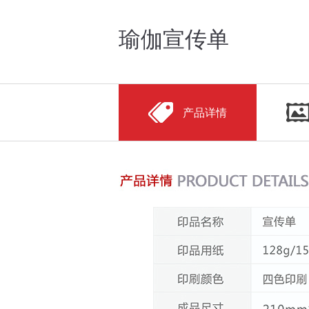
瑜伽宣传单
产品详情